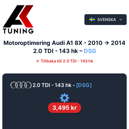
SVENSKA
Motoroptimering
Audi
A1
8X - 2010 -> 2014
2.0 TDI - 143 hk
–
DSG
←
Tillbaka till
2.0 TDI - 143 hk
2.0 TDI - 143 hk
-
[
DSG
]
3,495
kr