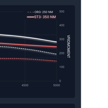
---
ORG:
250
NM
━━━
ST3
:
350
NM