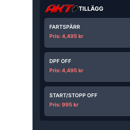
TILLÄGG
FARTSPÄRR
Pris
:
4,495
kr
DPF OFF
Pris
:
4,495
kr
START/STOPP OFF
Pris
:
995
kr