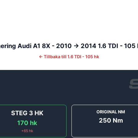
ering
Audi
A1
8X - 2010 -> 2014
1.6 TDI - 105
←
Tillbaka till
1.6 TDI - 105 hk
ORIGINAL NM
STEG 3
HK
250
Nm
170
hk
+
65
hk