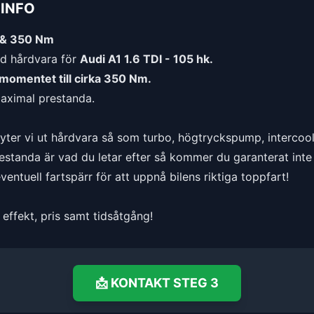
INFO
k & 350 Nm
d hårdvara för
Audi A1 1.6 TDI - 105 hk.
idmomentet till cirka 350 Nm.
maximal prestanda.
byter vi ut hårdvara så som turbo, högtryckspump, intercool
standa är vad du letar efter så kommer du garanterat inte 
entuell fartspärr för att uppnå bilens riktiga toppfart!
effekt, pris samt tidsåtgång!
📩
KONTAKT
STEG 3