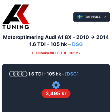
SVENSKA
Motoroptimering
Audi
A1
8X - 2010 -> 2014
1.6 TDI - 105 hk
–
DSG
←
Tillbaka till
1.6 TDI - 105 hk
1.6 TDI - 105 hk
-
[
DSG
]
3,495
kr