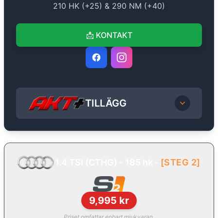
210
HK (+
25
) &
290
NM (+
40
)
📩
KONTAKT
TILLÄGG
1.4 TSI (CTHG) - 185 hk
-
[
STEG 2
]
9,995
kr
Priset omfattar enbart mjukvaran.