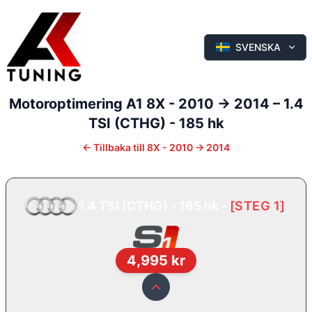
SVENSKA
Motoroptimering
A1
8X - 2010 -> 2014
–
1.4
TSI (CTHG) - 185 hk
←
Tillbaka till
8X - 2010 -> 2014
1.4 TSI (CTHG) - 185 hk
-
[
STEG 1
]
4,995
kr