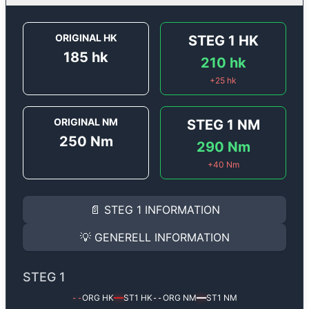
ORIGINAL HK
STEG 1
HK
185
hk
210
hk
+
25
hk
ORIGINAL NM
STEG 1
NM
250
Nm
290
Nm
+
40
Nm
STEG 1
INFORMATION
📄
STEG 1
INFORMATION
Steg 1
motoroptimering för
Audi A1 1.4 TSI (CTHG) - 
Effekten ökar från
185 hk
till
210 hk
och vridmomentet
💡
GENERELL INFORMATION
(+25 hk & +40 Nm).
GENERELL INFORMATION
✅ All mjukvara är skräddarsydd för din bil
STEG 1
Ger mer effekt, högre vridmoment, lägre bränsleförbru
✅ Felsökning inann samt efter optimering
ORG HK
ST1
HK
ORG NM
ST1
NM
--
━━
--
━━
Med vår
Steg 1
mjukvara justerar vi ett antal parametr