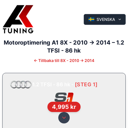
SVENSKA
Motoroptimering
A1
8X - 2010 -> 2014
–
1.2
TFSI - 86 hk
←
Tillbaka till
8X - 2010 -> 2014
1.2 TFSI - 86 hk
-
[
STEG 1
]
4,995
kr