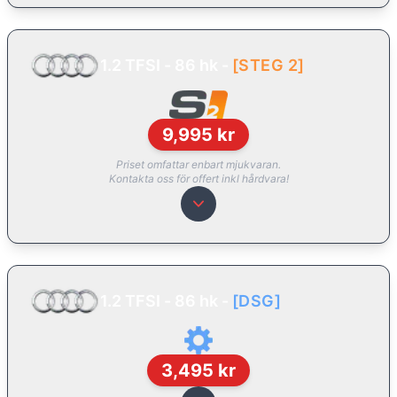
1.2 TFSI - 86 hk
-
[
STEG 2
]
9,995
kr
Priset omfattar enbart mjukvaran.
Kontakta oss för offert inkl hårdvara!
1.2 TFSI - 86 hk
-
[
DSG
]
3,495
kr