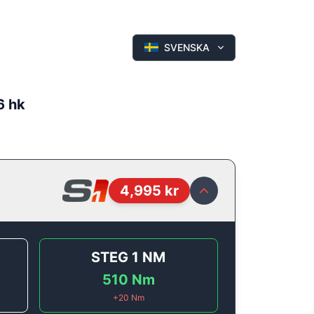
SVENSKA
6 hk
4,995
kr
STEG 1
NM
510
Nm
+
20
Nm