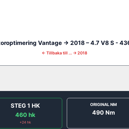
oroptimering
Vantage
-> 2018
–
4.7 V8 S - 43
←
Tillbaka till
... -> 2018
ORIGINAL NM
STEG 1
HK
490
Nm
460
hk
+
24
hk