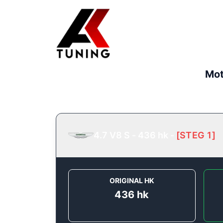
Mot
4.7 V8 S - 436 hk
-
[
STEG 1
]
ORIGINAL HK
436
hk