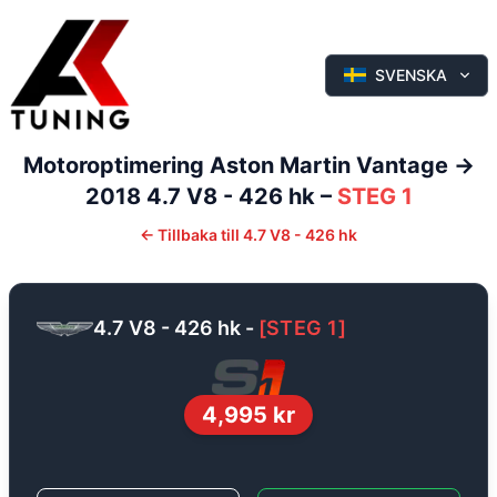
SVENSKA
Motoroptimering
Aston Martin
Vantage
->
2018
4.7 V8 - 426 hk
–
STEG 1
←
Tillbaka till
4.7 V8 - 426 hk
4.7 V8 - 426 hk
-
[
STEG 1
]
4,995
kr