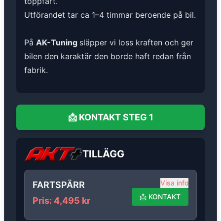
toppfart.
Utförandet tar ca 1–4 timmar beroende på bil.
På
AK-Tuning
släpper vi loss kraften och ger
bilen den karaktär den borde haft redan från
fabrik.
📩
KONTAKT
STEG 1
TILLÄGG
Visa info
FARTSPÄRR
📩
KONTAKT
Pris
:
4,495
kr