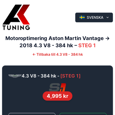
SVENSKA
Motoroptimering
Aston Martin
Vantage
->
2018
4.3 V8 - 384 hk
–
STEG 1
←
Tillbaka till
4.3 V8 - 384 hk
4.3 V8 - 384 hk
-
[
STEG 1
]
4,995
kr