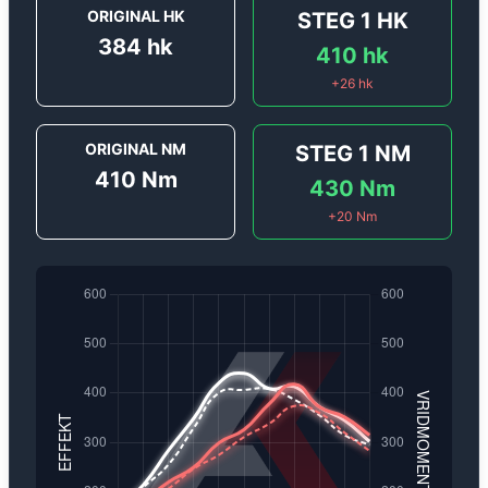
ORIGINAL HK
STEG 1
HK
384
hk
410
hk
+
26
hk
ORIGINAL NM
STEG 1
NM
410
Nm
430
Nm
+
20
Nm