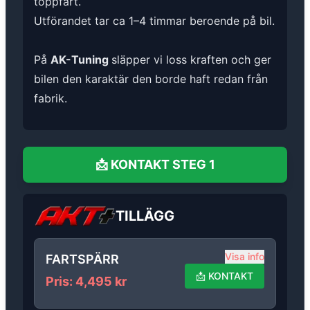
toppfart.
Utförandet tar ca 1–4 timmar beroende på bil.
På
AK-Tuning
släpper vi loss kraften och ger
bilen den karaktär den borde haft redan från
fabrik.
📩
KONTAKT
STEG 1
TILLÄGG
Visa info
FARTSPÄRR
📩
KONTAKT
Pris
:
4,495
kr