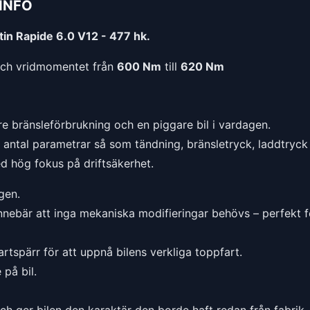
INFO
in Rapide 6.0 V12 - 477 hk.
ch vridmomentet från
600 Nm
till
620 Nm
e bränsleförbrukning och en piggare bil i vardagen.
t antal parametrar så som tändning, bränsletryck, laddtryck 
ed hög fokus på driftsäkerhet.
gen.
nnebär att inga mekaniska modifieringar behövs – perfekt f
rtspärr för att uppnå bilens verkliga toppfart.
på bil.