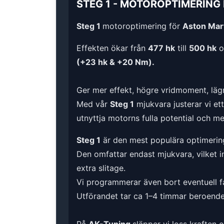
STEG 1
-
MOTOROPTIMERING
Steg 1
motoroptimering för
Aston Mart
Effekten ökar från
477 hk
till
500 hk
o
(+23 hk & +20 Nm).
Ger mer effekt, högre vridmoment, lägr
Med vår
Steg 1
mjukvara justerar vi et
utnyttja motorns fulla potential och m
Steg 1
är den mest populära optimerin
Den omfattar endast mjukvara, vilket i
extra slitage.
Vi programmerar även bort eventuell fa
Utförandet tar ca 1–4 timmar beroende 