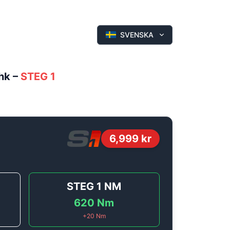
SVENSKA
hk
–
STEG 1
6,999
kr
STEG 1
NM
620
Nm
+
20
Nm