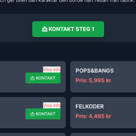
och ger bilen den karaktär den borde haft redan från fabrik.
📩
KONTAKT
STEG 1
Visa info
POPS&BANGS
📩
KONTAKT
Pris
:
5,995
kr
Visa info
FELKODER
📩
KONTAKT
Pris
:
4,495
kr