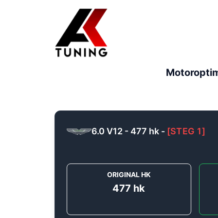
Motoropti
6.0 V12 - 477 hk
-
[
STEG 1
]
ORIGINAL HK
477
hk