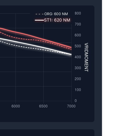
---
ORG:
600
NM
━━━
ST1
:
620
NM