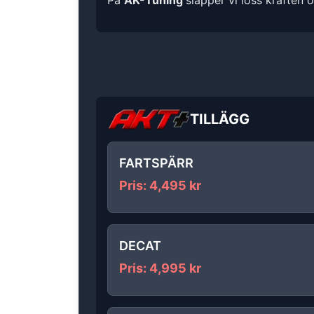
På
AK-Tuning
släpper vi loss kraften 
TILLÄGG
FARTSPÄRR
Pris
:
4,495
kr
DECAT
Pris
:
4,995
kr