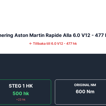
mering
Aston Martin
Rapide
Alla
6.0 V12 - 477 
←
Tillbaka till
6.0 V12 - 477 hk
ORIGINAL NM
STEG 1
HK
600
Nm
500
hk
+
23
hk