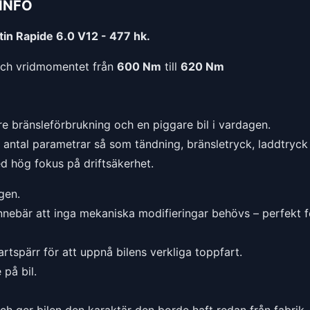
INFO
in Rapide 6.0 V12 - 477 hk.
ch vridmomentet från
600 Nm
till
620 Nm
e bränsleförbrukning och en piggare bil i vardagen.
t antal parametrar så som tändning, bränsletryck, laddtryck 
ed hög fokus på driftsäkerhet.
gen.
nnebär att inga mekaniska modifieringar behövs – perfekt f
rtspärr för att uppnå bilens verkliga toppfart.
på bil.