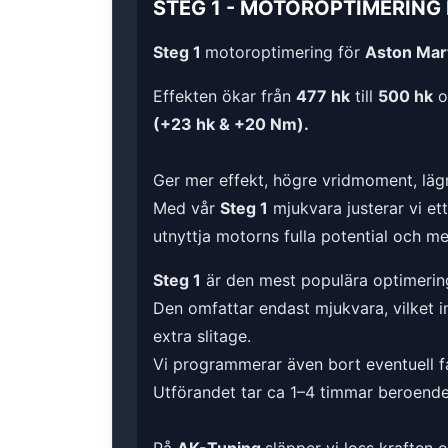
STEG 1
-
MOTOROPTIMERING
Steg 1
motoroptimering för
Aston Mart
Effekten ökar från
477 hk
till
500 hk
o
(+23 hk & +20 Nm).
Ger mer effekt, högre vridmoment, lägr
Med vår
Steg 1
mjukvara justerar vi et
utnyttja motorns fulla potential och m
Steg 1
är den mest populära optimerin
Den omfattar endast mjukvara, vilket i
extra slitage.
Vi programmerar även bort eventuell fa
Utförandet tar ca 1–4 timmar beroende 