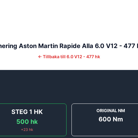
mering
Aston Martin
Rapide
Alla
6.0 V12 - 477 
←
Tillbaka till
6.0 V12 - 477 hk
ORIGINAL NM
STEG 1
HK
600
Nm
500
hk
+
23
hk