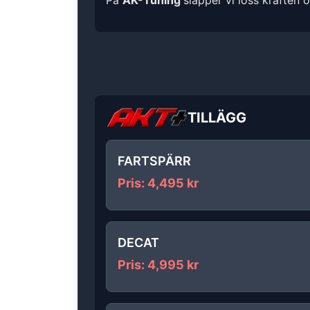
På
AK-Tuning
släpper vi loss kraften 
TILLÄGG
FARTSPÄRR
Pris
:
4,495
kr
DECAT
Pris
:
4,995
kr