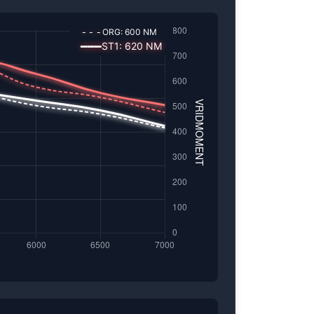
---
ORG:
600
NM
━━━
ST1
:
620
NM