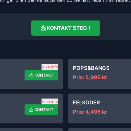
och ger bilen den karaktär den borde haft redan från fabrik.
📩
KONTAKT
STEG 1
Visa info
POPS&BANGS
📩
KONTAKT
Pris
:
5,995
kr
Visa info
FELKODER
📩
KONTAKT
Pris
:
4,495
kr