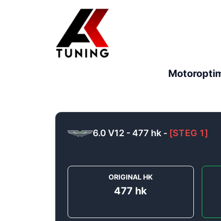
Motoropti
6.0 V12 - 477 hk
-
[
STEG 1
]
ORIGINAL HK
477
hk