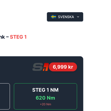
SVENSKA
hk
–
STEG 1
6,999
kr
STEG 1
NM
620
Nm
+
20
Nm