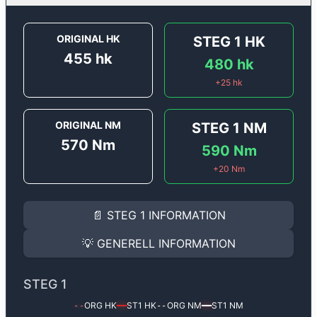
ORIGINAL HK
STEG 1
HK
455
hk
480
hk
+
25
hk
ORIGINAL NM
STEG 1
NM
570
Nm
590
Nm
+
20
Nm
STEG 1
INFORMATION
📄
STEG 1
INFORMATION
Steg 1
motoroptimering för
Aston Martin DB9 5.9 V12
Effekten ökar från
455 hk
till
480 hk
och vridmomente
💡
GENERELL INFORMATION
(+25 hk & +20 Nm).
GENERELL INFORMATION
✅ All mjukvara är skräddarsydd för din bil
STEG 1
Ger mer effekt, högre vridmoment, lägre bränsleförbru
✅ Felsökning inann samt efter optimering
ORG HK
ST1
HK
ORG NM
ST1
NM
--
━━
--
━━
Med vår
Steg 1
mjukvara justerar vi ett antal parametr