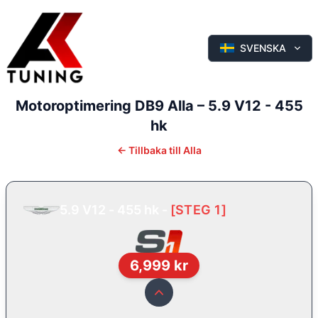
SVENSKA
Motoroptimering
DB9
Alla
–
5.9 V12 - 455
hk
←
Tillbaka till
Alla
5.9 V12 - 455 hk
-
[
STEG 1
]
6,999
kr