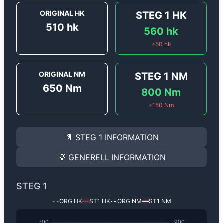
ORIGINAL HK
STEG 1
HK
510
hk
560
hk
+
50
hk
ORIGINAL NM
STEG 1
NM
650
Nm
800
Nm
+
150
Nm
STEG 1
INFORMATION
📄
STEG 1
INFORMATION
Steg 1
motoroptimering för
Aston Martin DB11 4.0 V8 
Effekten ökar från
510 hk
till
560 hk
och vridmomente
💡
GENERELL INFORMATION
(+50 hk & +150 Nm).
GENERELL INFORMATION
✅ All mjukvara är skräddarsydd för din bil
STEG 1
Ger mer effekt, högre vridmoment, lägre bränsleförbru
✅ Felsökning inann samt efter optimering
ORG HK
ST1
HK
ORG NM
ST1
NM
--
━━
--
━━
Med vår
Steg 1
mjukvara justerar vi ett antal parametr
Steg 1
✅ Loggning för att anpassa en individuell mjukvara
är den mest populära optimeringen.