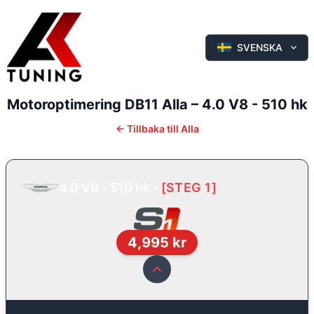
SVENSKA
Motoroptimering
DB11
Alla
–
4.0 V8 - 510 hk
←
Tillbaka till
Alla
4.0 V8 - 510 hk
-
[
STEG 1
]
4,995
kr