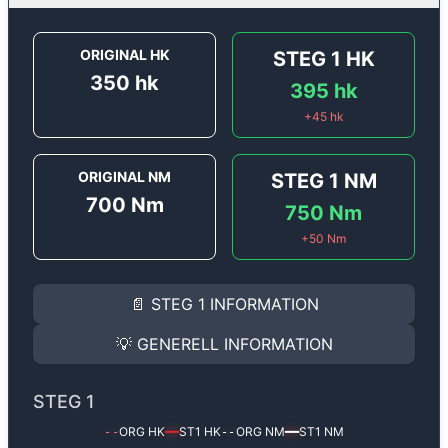
ORIGINAL HK
STEG 1
HK
350
hk
395
hk
+
45
hk
ORIGINAL NM
STEG 1
NM
700
Nm
750
Nm
+
50
Nm
STEG 1
INFORMATION
📄
STEG 1
INFORMATION
Steg 1
motoroptimering för
Alpina D4 D4 Biturbo - 35
Effekten ökar från
350 hk
till
395 hk
och vridmomente
💡
GENERELL INFORMATION
(+45 hk & +50 Nm).
GENERELL INFORMATION
✅ All mjukvara är skräddarsydd för din bil
STEG 1
Ger mer effekt, högre vridmoment, lägre bränsleförbru
✅ Felsökning inann samt efter optimering
ORG HK
ST1
HK
ORG NM
ST1
NM
--
━━
--
━━
Med vår
Steg 1
mjukvara justerar vi ett antal parametr