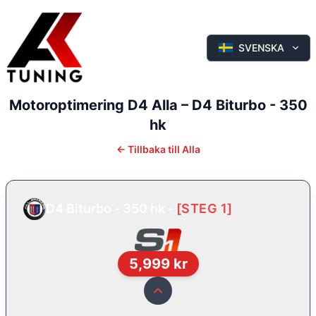
SVENSKA
Motoroptimering
D4
Alla
–
D4 Biturbo - 350
hk
←
Tillbaka till
Alla
D4 Biturbo - 350 hk
-
[
STEG 1
]
5,999
kr