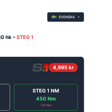
SVENSKA
80 hk
–
STEG 1
4,995
kr
STEG 1
NM
450
Nm
+
50
Nm