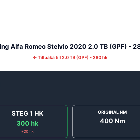
ing
Alfa Romeo
Stelvio
2020
2.0 TB (GPF) - 2
←
Tillbaka till
2.0 TB (GPF) - 280 hk
]
ORIGINAL NM
STEG 1
HK
400
Nm
300
hk
+
20
hk