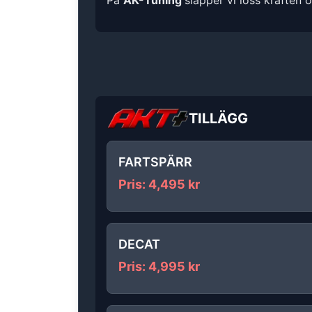
På
AK-Tuning
släpper vi loss kraften 
TILLÄGG
FARTSPÄRR
Pris
:
4,495
kr
DECAT
Pris
:
4,995
kr