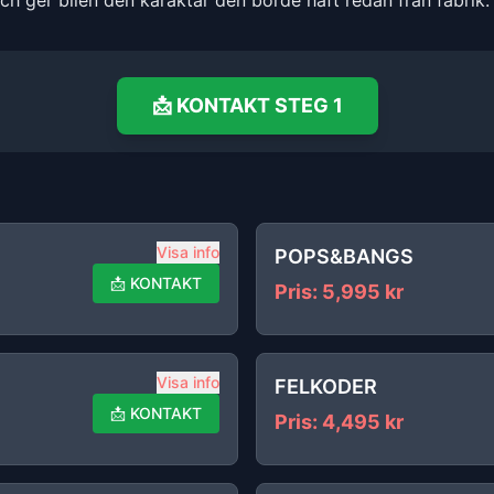
och ger bilen den karaktär den borde haft redan från fabrik.
📩
KONTAKT
STEG 1
Visa info
POPS&BANGS
📩
KONTAKT
Pris
:
5,995
kr
Visa info
FELKODER
📩
KONTAKT
Pris
:
4,495
kr