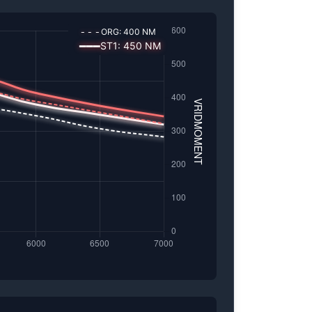
---
ORG:
400
NM
━━━
ST1
:
450
NM