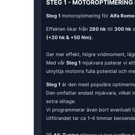
STEG 1
-
MOTOROPTIMERING
Steg 1
motoroptimering för
Alfa Romeo
Effekten ökar från
280 hk
till
300 hk
o
(+20 hk & +50 Nm).
Ger mer effekt, högre vridmoment, lägr
Med vår
Steg 1
mjukvara justerar vi et
utnyttja motorns fulla potential och m
Steg 1
är den mest populära optimerin
Den omfattar endast mjukvara, vilket i
extra slitage.
Vi programmerar även bort eventuell fa
Utförandet tar ca 1–4 timmar beroende 