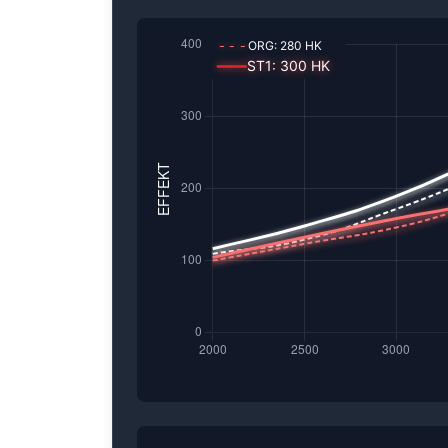
---
ORG:
280
HK
━━━
ST1
:
300
HK