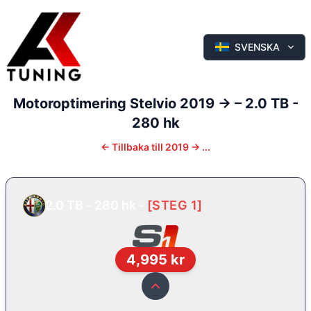
SVENSKA
Motoroptimering
Stelvio
2019 ->
–
2.0 TB -
280 hk
←
Tillbaka till
2019 -> ...
2.0 TB - 280 hk
-
[
STEG 1
]
4,995
kr