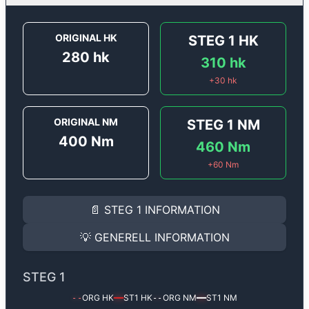
ORIGINAL HK
STEG 1
HK
280
hk
310
hk
+
30
hk
ORIGINAL NM
STEG 1
NM
400
Nm
460
Nm
+
60
Nm
STEG 1
INFORMATION
📄
STEG 1
INFORMATION
Steg 1
motoroptimering för
Alfa Romeo Stelvio 2.0 TB
Effekten ökar från
280 hk
till
310 hk
och vridmomente
💡
GENERELL INFORMATION
(+30 hk & +60 Nm).
GENERELL INFORMATION
✅ All mjukvara är skräddarsydd för din bil
STEG 1
Ger mer effekt, högre vridmoment, lägre bränsleförbru
✅ Felsökning inann samt efter optimering
ORG HK
ST1
HK
ORG NM
ST1
NM
--
━━
--
━━
Med vår
Steg 1
mjukvara justerar vi ett antal parametr