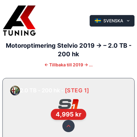
SVENSKA
Motoroptimering
Stelvio
2019 ->
–
2.0 TB -
200 hk
←
Tillbaka till
2019 -> ...
2.0 TB - 200 hk
-
[
STEG 1
]
4,995
kr