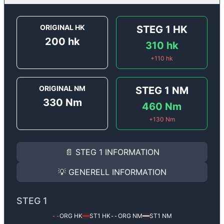
ORIGINAL HK
STEG 1
HK
200
hk
310
hk
+
110
hk
ORIGINAL NM
STEG 1
NM
330
Nm
460
Nm
+
130
Nm
STEG 1
INFORMATION
📄
STEG 1
INFORMATION
Steg 1
motoroptimering för
Alfa Romeo Stelvio 2.0 TB
Effekten ökar från
200 hk
till
310 hk
och vridmomente
💡
GENERELL INFORMATION
(+110 hk & +130 Nm).
GENERELL INFORMATION
✅ All mjukvara är skräddarsydd för din bil
STEG 1
Ger mer effekt, högre vridmoment, lägre bränsleförbru
✅ Felsökning inann samt efter optimering
ORG HK
ST1
HK
ORG NM
ST1
NM
--
━━
--
━━
Med vår
Steg 1
mjukvara justerar vi ett antal parametr