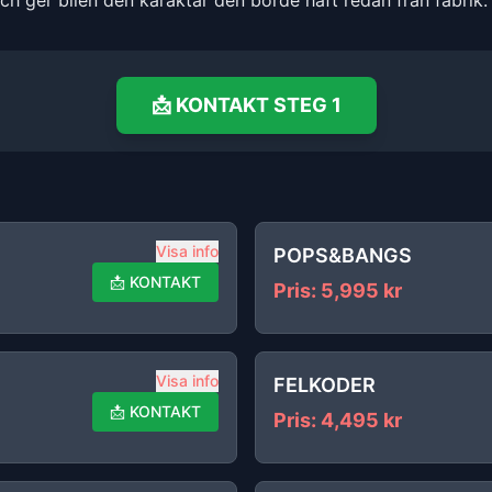
och ger bilen den karaktär den borde haft redan från fabrik.
📩
KONTAKT
STEG 1
Visa info
POPS&BANGS
📩
KONTAKT
Pris
:
5,995
kr
Visa info
FELKODER
📩
KONTAKT
Pris
:
4,495
kr