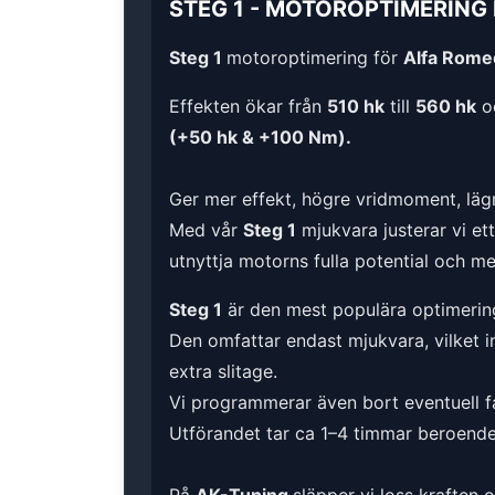
STEG 1
-
MOTOROPTIMERING
Steg 1
motoroptimering för
Alfa Romeo
Effekten ökar från
510 hk
till
560 hk
o
(+50 hk & +100 Nm).
Ger mer effekt, högre vridmoment, lägr
Med vår
Steg 1
mjukvara justerar vi et
utnyttja motorns fulla potential och m
Steg 1
är den mest populära optimerin
Den omfattar endast mjukvara, vilket i
extra slitage.
Vi programmerar även bort eventuell fa
Utförandet tar ca 1–4 timmar beroende 