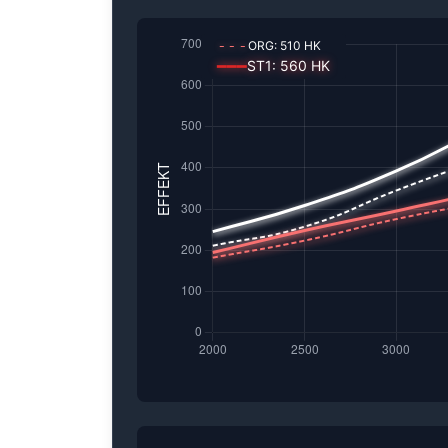
---
ORG:
510
HK
━━━
ST1
:
560
HK