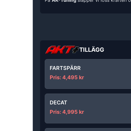
På
AK-Tuning
släpper vi loss kraften 
TILLÄGG
FARTSPÄRR
Pris
:
4,495
kr
DECAT
Pris
:
4,995
kr