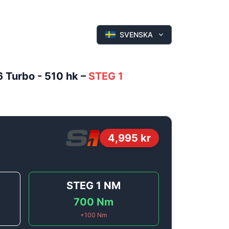
SVENSKA
6 Turbo - 510 hk
–
STEG 1
4,995
kr
STEG 1
NM
700
Nm
+
100
Nm