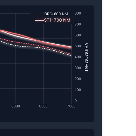
---
ORG:
600
NM
━━━
ST1
:
700
NM