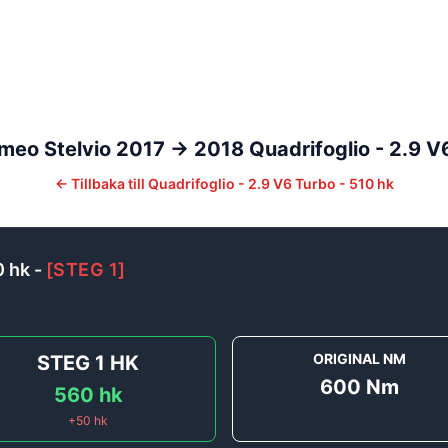
omeo
Stelvio
2017 -> 2018
Quadrifoglio - 2.9 V
←
Tillbaka till
Quadrifoglio - 2.9 V6 Turbo - 510 hk
0 hk
-
[
STEG 1
]
ORIGINAL NM
STEG 1
HK
600
Nm
560
hk
+
50
hk