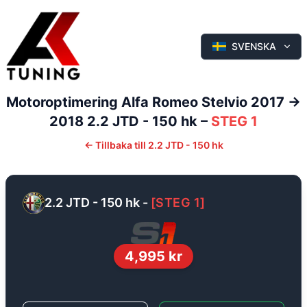
SVENSKA
Motoroptimering
Alfa Romeo
Stelvio
2017 ->
2018
2.2 JTD - 150 hk
–
STEG 1
←
Tillbaka till
2.2 JTD - 150 hk
2.2 JTD - 150 hk
-
[
STEG 1
]
4,995
kr