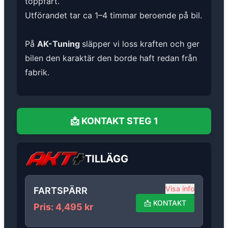
toppfart.
Utförandet tar ca 1–4 timmar beroende på bil.
På
AK-Tuning
släpper vi loss kraften och ger
bilen den karaktär den borde haft redan från
fabrik.
📩
KONTAKT
STEG 1
TILLÄGG
Visa info
FARTSPÄRR
📩
KONTAKT
Pris
:
4,495
kr