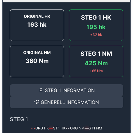
ORIGINAL HK
STEG 1
HK
163
hk
195
hk
+
32
hk
ORIGINAL NM
STEG 1
NM
360
Nm
425
Nm
+
65
Nm
STEG 1
INFORMATION
📄
STEG 1
INFORMATION
Steg 1
motoroptimering för
Alfa Romeo Spider 2.0 Jt
Effekten ökar från
163 hk
till
195 hk
och vridmomente
💡
GENERELL INFORMATION
(+32 hk & +65 Nm).
GENERELL INFORMATION
✅ All mjukvara är skräddarsydd för din bil
STEG 1
Ger mer effekt, högre vridmoment, lägre bränsleförbru
✅ Felsökning inann samt efter optimering
ORG HK
ST1
HK
ORG NM
ST1
NM
--
━━
--
━━
Med vår
Steg 1
mjukvara justerar vi ett antal parametr