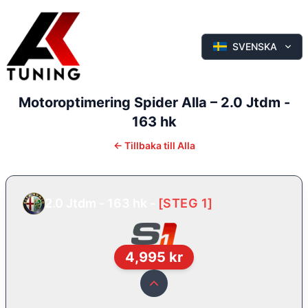
SVENSKA
Motoroptimering
Spider
Alla
–
2.0 Jtdm -
163 hk
←
Tillbaka till
Alla
2.0 Jtdm - 163 hk
-
[
STEG 1
]
4,995
kr