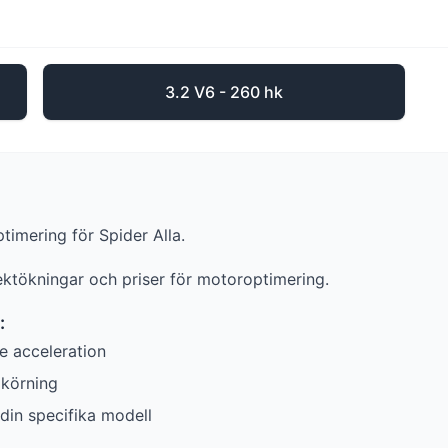
3.2 V6 - 260 hk
ptimering för
Spider
Alla
.
fektökningar och priser för motoroptimering.
:
e acceleration
lkörning
in specifika modell