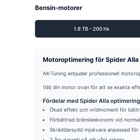
Bensin-motorer
1.8 TB - 200 hk
Motoroptimering för
Spider
Alla
AK-Tuning erbjuder professionell motoro
Välj din motor ovan för att se exakta ef
Fördelar med
Spider
Alla
optimering
Ökad effekt och vridmoment för bättr
Förbättrad bränsleekonomi vid norma
Skräddarsydd mjukvara anpassad för d
2 års garanti på allt vårt arbete