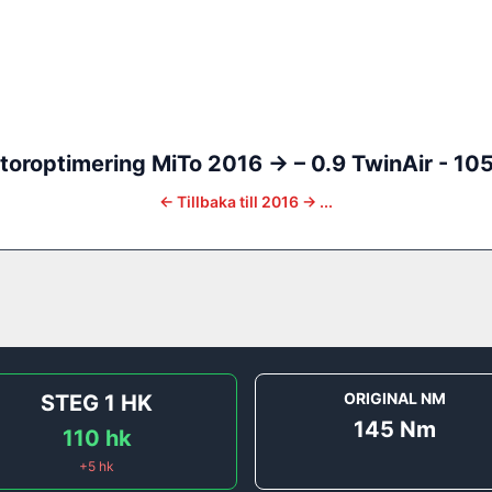
toroptimering
MiTo
2016 ->
–
0.9 TwinAir - 10
←
Tillbaka till
2016 -> ...
ORIGINAL NM
STEG 1
HK
145
Nm
110
hk
+
5
hk