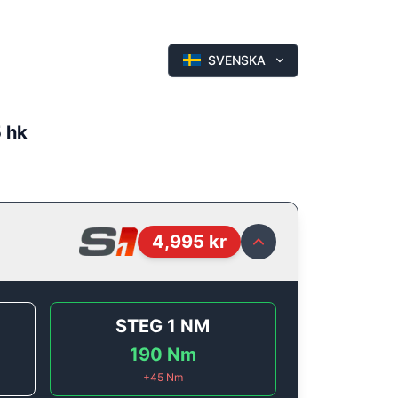
SVENSKA
5 hk
4,995
kr
STEG 1
NM
190
Nm
+
45
Nm