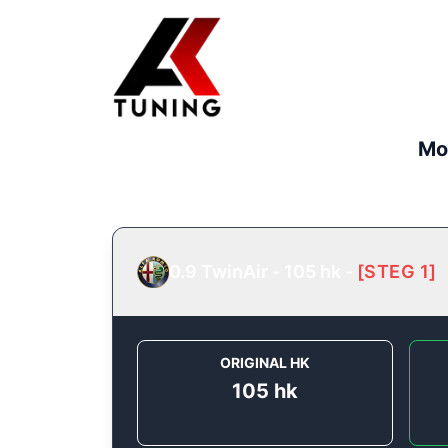
Mo
0.9 TwinAir - 105 hk
-
[
STEG 1
]
ORIGINAL HK
105
hk