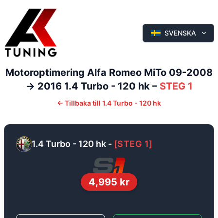
SVENSKA
Motoroptimering
Alfa Romeo
MiTo
09-2008
-> 2016
1.4 Turbo - 120 hk
–
STEG 1
←
Tillbaka till
1.4 Turbo - 120 hk
1.4 Turbo - 120 hk
-
[
STEG 1
]
4,995
kr