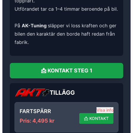
toppfart.
Utförandet tar ca 1–4 timmar beroende på bil.
På
AK-Tuning
släpper vi loss kraften och ger
bilen den karaktär den borde haft redan från
fabrik.
📩
KONTAKT
STEG 1
TILLÄGG
Visa info
FARTSPÄRR
📩
KONTAKT
Pris
:
4,495
kr