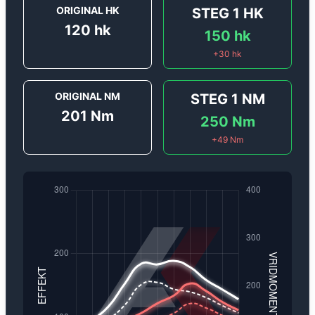
ORIGINAL HK
STEG 1
HK
120
hk
150
hk
+
30
hk
ORIGINAL NM
STEG 1
NM
201
Nm
250
Nm
+
49
Nm