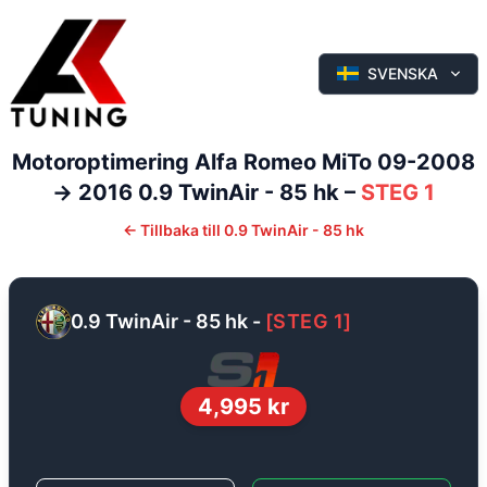
SVENSKA
Motoroptimering
Alfa Romeo
MiTo
09-2008
-> 2016
0.9 TwinAir - 85 hk
–
STEG 1
←
Tillbaka till
0.9 TwinAir - 85 hk
0.9 TwinAir - 85 hk
-
[
STEG 1
]
4,995
kr