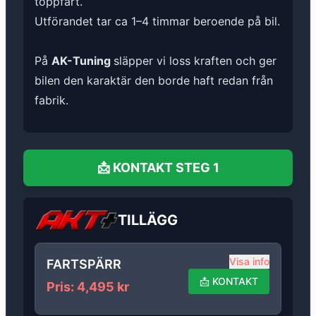
toppfart.
Utförandet tar ca 1–4 timmar beroende på bil.
På
AK-Tuning
släpper vi loss kraften och ger
bilen den karaktär den borde haft redan från
fabrik.
📩
KONTAKT
STEG 1
TILLÄGG
Visa info
FARTSPÄRR
📩
KONTAKT
Pris
:
4,495
kr