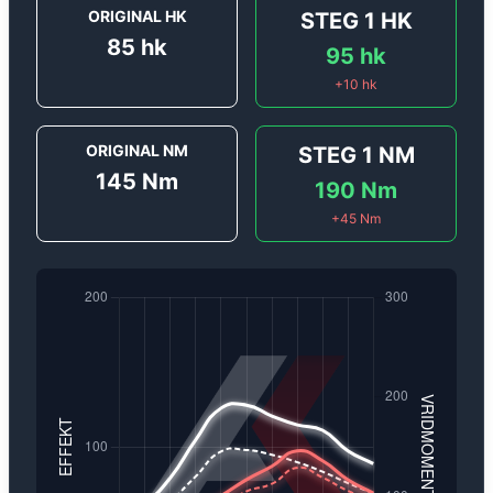
ORIGINAL HK
STEG 1
HK
85
hk
95
hk
+
10
hk
ORIGINAL NM
STEG 1
NM
145
Nm
190
Nm
+
45
Nm