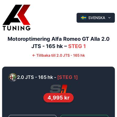
SVENSKA
Motoroptimering
Alfa Romeo
GT
Alla
2.0
JTS - 165 hk
–
STEG 1
←
Tillbaka till
2.0 JTS - 165 hk
2.0 JTS - 165 hk
-
[
STEG 1
]
4,995
kr