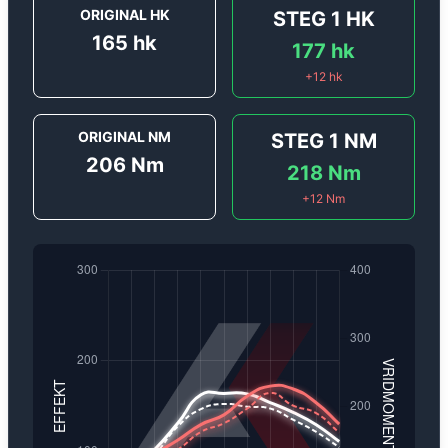
ORIGINAL HK
STEG 1
HK
165
hk
177
hk
+
12
hk
ORIGINAL NM
STEG 1
NM
206
Nm
218
Nm
+
12
Nm