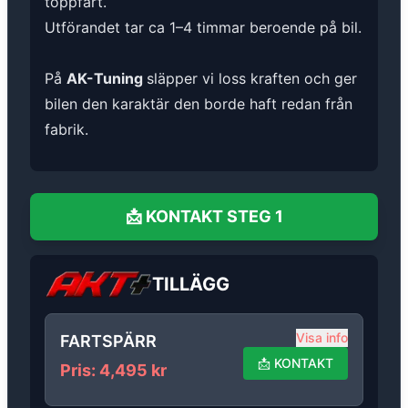
toppfart.
Utförandet tar ca 1–4 timmar beroende på bil.
På
AK-Tuning
släpper vi loss kraften och ger
bilen den karaktär den borde haft redan från
fabrik.
📩
KONTAKT
STEG 1
TILLÄGG
Visa info
FARTSPÄRR
📩
KONTAKT
Pris
:
4,495
kr