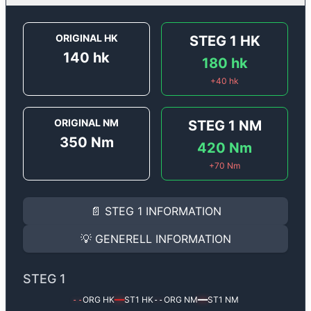
ORIGINAL HK
STEG 1
HK
140
hk
180
hk
+
40
hk
ORIGINAL NM
STEG 1
NM
350
Nm
420
Nm
+
70
Nm
STEG 1
INFORMATION
📄
STEG 1
INFORMATION
Steg 1
motoroptimering för
Alfa Romeo Giulietta 2.0 
Effekten ökar från
140 hk
till
180 hk
och vridmomente
💡
GENERELL INFORMATION
(+40 hk & +70 Nm).
GENERELL INFORMATION
✅ All mjukvara är skräddarsydd för din bil
STEG 1
Ger mer effekt, högre vridmoment, lägre bränsleförbru
✅ Felsökning inann samt efter optimering
ORG HK
ST1
HK
ORG NM
ST1
NM
--
━━
--
━━
Med vår
Steg 1
mjukvara justerar vi ett antal parametr