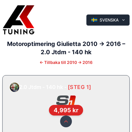
SVENSKA
Motoroptimering
Giulietta
2010 -> 2016
–
2.0 Jtdm - 140 hk
←
Tillbaka till
2010 -> 2016
2.0 Jtdm - 140 hk
-
[
STEG 1
]
4,995
kr