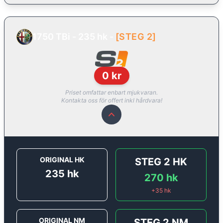
1750 TBi - 235 hk
-
[
STEG 2
]
0
kr
Priset omfattar enbart mjukvaran.
Kontakta oss för offert inkl hårdvara!
ORIGINAL HK
STEG 2
HK
235
hk
270
hk
+
35
hk
ORIGINAL NM
STEG 2
NM