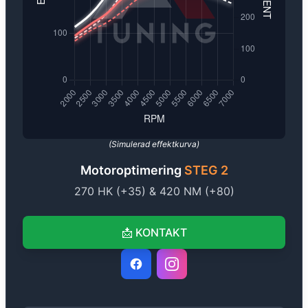
(Simulerad effektkurva)
Motoroptimering
STEG 2
270
HK (+
35
) &
420
NM (+
80
)
📩
KONTAKT