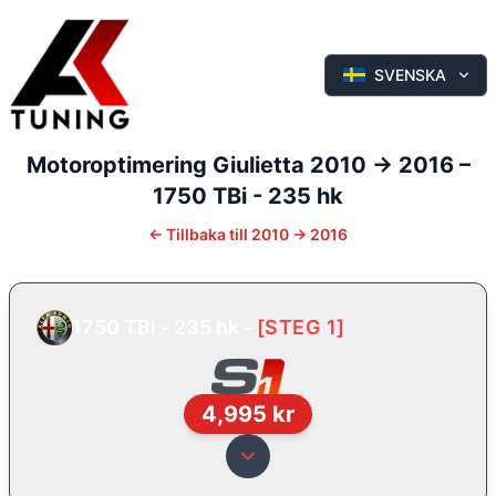
SVENSKA
Motoroptimering
Giulietta
2010 -> 2016
–
1750 TBi - 235 hk
←
Tillbaka till
2010 -> 2016
1750 TBi - 235 hk
-
[
STEG 1
]
4,995
kr