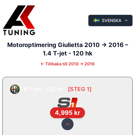
SVENSKA
Motoroptimering
Giulietta
2010 -> 2016
–
1.4 T-jet - 120 hk
←
Tillbaka till
2010 -> 2016
1.4 T-jet - 120 hk
-
[
STEG 1
]
4,995
kr