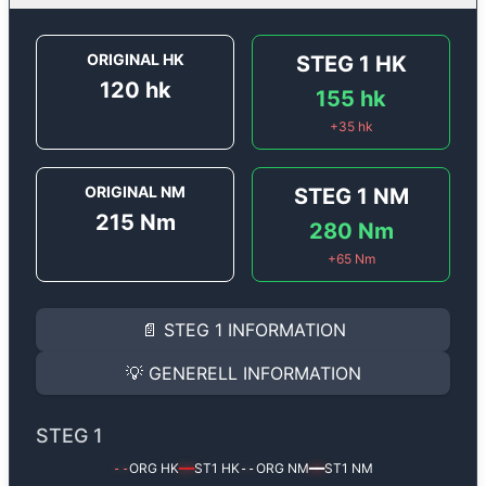
ORIGINAL HK
STEG 1
HK
120
hk
155
hk
+
35
hk
ORIGINAL NM
STEG 1
NM
215
Nm
280
Nm
+
65
Nm
STEG 1
INFORMATION
📄
STEG 1
INFORMATION
Steg 1
motoroptimering för
Alfa Romeo Giulietta 1.4 T
Effekten ökar från
120 hk
till
155 hk
och vridmomentet
💡
GENERELL INFORMATION
(+35 hk & +65 Nm).
GENERELL INFORMATION
✅ All mjukvara är skräddarsydd för din bil
STEG 1
Ger mer effekt, högre vridmoment, lägre bränsleförbru
✅ Felsökning inann samt efter optimering
ORG HK
ST1
HK
ORG NM
ST1
NM
--
━━
--
━━
Med vår
Steg 1
mjukvara justerar vi ett antal parametr