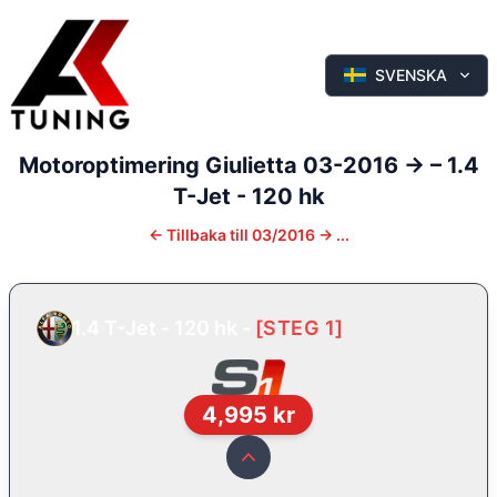
SVENSKA
Motoroptimering
Giulietta
03-2016 ->
–
1.4
T-Jet - 120 hk
←
Tillbaka till
03/2016 -> ...
1.4 T-Jet - 120 hk
-
[
STEG 1
]
4,995
kr