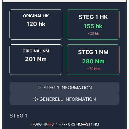
ORIGINAL HK
STEG 1
HK
120
hk
155
hk
+
35
hk
ORIGINAL NM
STEG 1
NM
201
Nm
280
Nm
+
79
Nm
STEG 1
INFORMATION
📄
STEG 1
INFORMATION
Steg 1
motoroptimering för
Alfa Romeo Giulietta 1.4 T
Effekten ökar från
120 hk
till
155 hk
och vridmomentet
💡
GENERELL INFORMATION
(+35 hk & +79 Nm).
GENERELL INFORMATION
✅ All mjukvara är skräddarsydd för din bil
STEG 1
Ger mer effekt, högre vridmoment, lägre bränsleförbru
✅ Felsökning inann samt efter optimering
ORG HK
ST1
HK
ORG NM
ST1
NM
--
━━
--
━━
Med vår
Steg 1
mjukvara justerar vi ett antal parametr