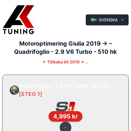
SVENSKA
Motoroptimering
Giulia
2019 ->
–
Quadrifoglio - 2.9 V6 Turbo - 510 hk
←
Tillbaka till
2019 -> ...
Quadrifoglio - 2.9 V6 Turbo - 510 hk
-
[
STEG 1
]
4,995
kr