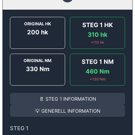
ORIGINAL HK
STEG 1
HK
200
hk
310
hk
+
110
hk
ORIGINAL NM
STEG 1
NM
330
Nm
460
Nm
+
130
Nm
STEG 1
INFORMATION
📄
STEG 1
INFORMATION
Steg 1
motoroptimering för
Alfa Romeo Giulia Quadrif
Effekten ökar från
200 hk
till
310 hk
och vridmomente
💡
GENERELL INFORMATION
(+110 hk & +130 Nm).
GENERELL INFORMATION
✅ All mjukvara är skräddarsydd för din bil
STEG 1
Ger mer effekt, högre vridmoment, lägre bränsleförbru