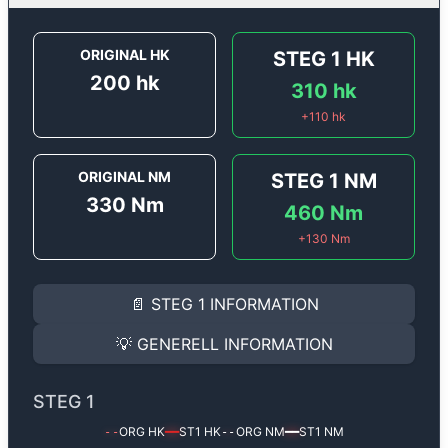
ORIGINAL HK
STEG 1
HK
200
hk
310
hk
+
110
hk
ORIGINAL NM
STEG 1
NM
330
Nm
460
Nm
+
130
Nm
STEG 1
INFORMATION
📄
STEG 1
INFORMATION
Steg 1
motoroptimering för
Alfa Romeo Giulia 2.2 JTD
Effekten ökar från
200 hk
till
310 hk
och vridmomente
💡
GENERELL INFORMATION
(+110 hk & +130 Nm).
GENERELL INFORMATION
✅ All mjukvara är skräddarsydd för din bil
STEG 1
Ger mer effekt, högre vridmoment, lägre bränsleförbru
✅ Felsökning inann samt efter optimering
ORG HK
ST1
HK
ORG NM
ST1
NM
--
━━
--
━━
Med vår
Steg 1
mjukvara justerar vi ett antal parametr