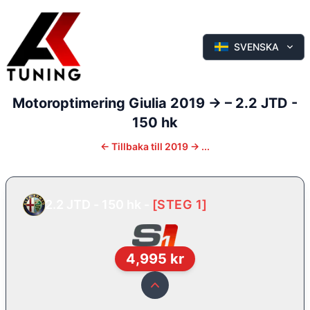
SVENSKA
Motoroptimering
Giulia
2019 ->
–
2.2 JTD -
150 hk
←
Tillbaka till
2019 -> ...
2.2 JTD - 150 hk
-
[
STEG 1
]
4,995
kr