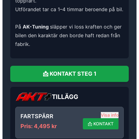
toppfart.
Utförandet tar ca 1–4 timmar beroende på bil.
På
AK-Tuning
släpper vi loss kraften och ger
bilen den karaktär den borde haft redan från
fabrik.
📩
KONTAKT
STEG 1
TILLÄGG
Visa info
FARTSPÄRR
📩
KONTAKT
Pris
:
4,495
kr