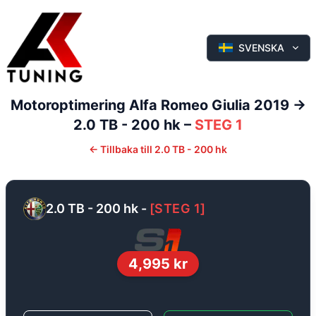
SVENSKA
Motoroptimering
Alfa Romeo
Giulia
2019 ->
2.0 TB - 200 hk
–
STEG 1
←
Tillbaka till
2.0 TB - 200 hk
2.0 TB - 200 hk
-
[
STEG 1
]
4,995
kr