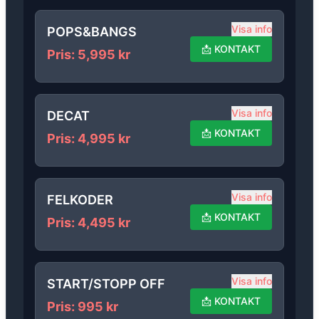
Visa info
POPS&BANGS
📩
KONTAKT
Pris
:
5,995
kr
Visa info
DECAT
📩
KONTAKT
Pris
:
4,995
kr
Visa info
FELKODER
📩
KONTAKT
Pris
:
4,495
kr
Visa info
START/STOPP OFF
📩
KONTAKT
Pris
:
995
kr