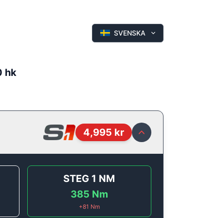
SVENSKA
0 hk
4,995
kr
STEG 1
NM
385
Nm
+
81
Nm