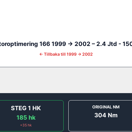
oroptimering
166
1999 -> 2002
–
2.4 Jtd - 15
←
Tillbaka till
1999 -> 2002
ORIGINAL NM
STEG 1
HK
304
Nm
185
hk
+
35
hk