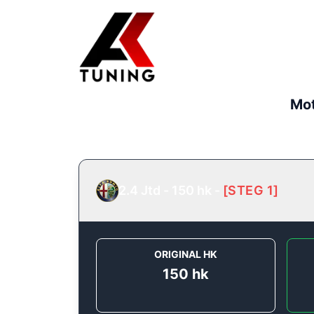
Mot
2.4 Jtd - 150 hk
-
[
STEG 1
]
ORIGINAL HK
150
hk