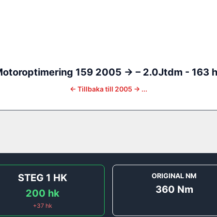
otoroptimering
159
2005 ->
–
2.0Jtdm - 163 
←
Tillbaka till
2005 -> ...
ORIGINAL NM
STEG 1
HK
360
Nm
200
hk
+
37
hk