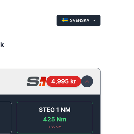
SVENSKA
hk
4,995
kr
STEG 1
NM
425
Nm
+
65
Nm