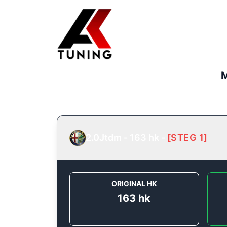
M
2.0Jtdm - 163 hk
-
[
STEG 1
]
ORIGINAL HK
163
hk