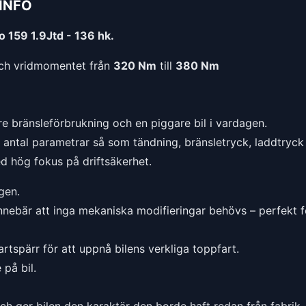
INFO
 159 1.9Jtd - 136 hk.
h vridmomentet från
320 Nm
till
380 Nm
e bränsleförbrukning och en piggare bil i vardagen.
t antal parametrar så som tändning, bränsletryck, laddtryck 
ed hög fokus på driftsäkerhet.
gen.
nnebär att inga mekaniska modifieringar behövs – perfekt f
rtspärr för att uppnå bilens verkliga toppfart.
på bil.