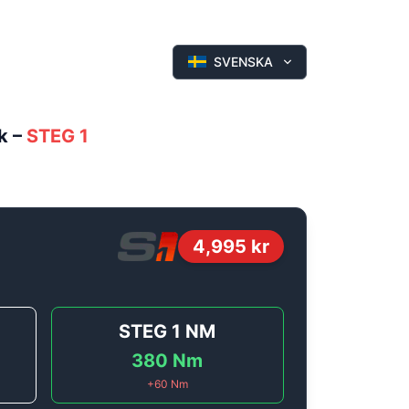
SVENSKA
k
–
STEG 1
4,995
kr
STEG 1
NM
380
Nm
+
60
Nm