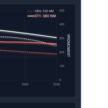
---
ORG:
320
NM
━━━
ST1
:
380
NM