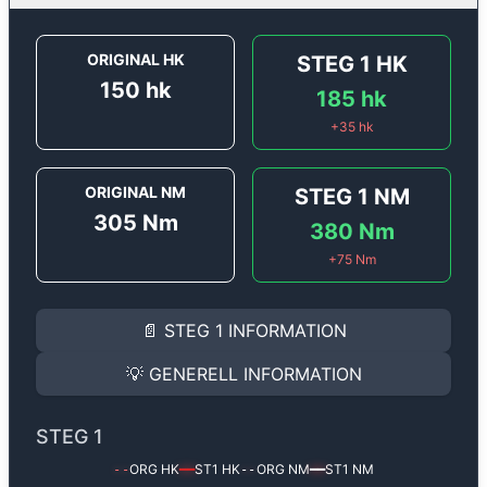
ORIGINAL HK
STEG 1
HK
150
hk
185
hk
+
35
hk
ORIGINAL NM
STEG 1
NM
305
Nm
380
Nm
+
75
Nm
STEG 1
INFORMATION
📄
STEG 1
INFORMATION
Steg 1
motoroptimering för
Alfa Romeo 156 1.9Jtd - 1
Effekten ökar från
150 hk
till
185 hk
och vridmomentet
💡
GENERELL INFORMATION
(+35 hk & +75 Nm).
GENERELL INFORMATION
✅ All mjukvara är skräddarsydd för din bil
STEG 1
Ger mer effekt, högre vridmoment, lägre bränsleförbru
✅ Felsökning inann samt efter optimering
ORG HK
ST1
HK
ORG NM
ST1
NM
--
━━
--
━━
Med vår
Steg 1
mjukvara justerar vi ett antal parametr