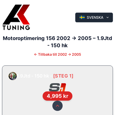
SVENSKA
Motoroptimering
156
2002 -> 2005
–
1.9Jtd
- 150 hk
←
Tillbaka till
2002 -> 2005
1.9Jtd - 150 hk
-
[
STEG 1
]
4,995
kr