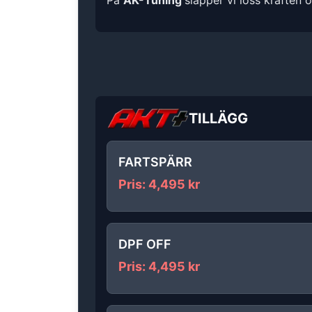
På
AK-Tuning
släpper vi loss kraften 
TILLÄGG
FARTSPÄRR
Pris
:
4,495
kr
DPF OFF
Pris
:
4,495
kr