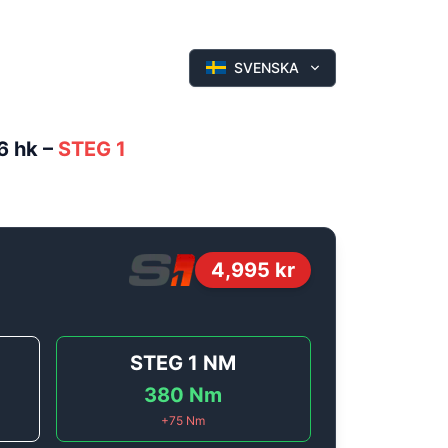
SVENSKA
6 hk
–
STEG 1
4,995
kr
STEG 1
NM
380
Nm
+
75
Nm