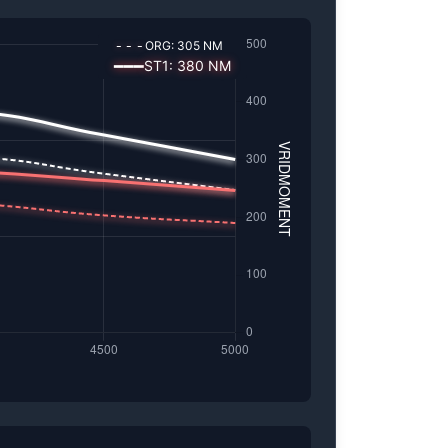
---
ORG:
305
NM
━━━
ST1
:
380
NM