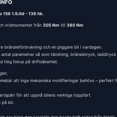
INFO
 156 1.9Jtd - 136 hk.
h vridmomentet från
305 Nm
till
380 Nm
e bränsleförbrukning och en piggare bil i vardagen.
t antal parametrar så som tändning, bränsletryck, laddtryck 
ed hög fokus på driftsäkerhet.
gen.
nnebär att inga mekaniska modifieringar behövs – perfekt f
rtspärr för att uppnå bilens verkliga toppfart.
på bil.