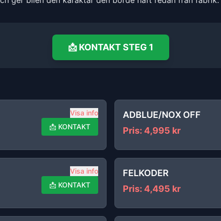
och ger bilen den karaktär den borde haft redan från fabrik.
📩
KONTAKT
STEG 1
Visa info
ADBLUE/NOX OFF
📩
KONTAKT
Pris
:
4,995
kr
Visa info
FELKODER
📩
KONTAKT
Pris
:
4,495
kr