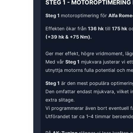
STEG 1
-
MOTOROPTIMERING
Steg 1
motoroptimering för
Alfa Romeo
Effekten ökar från
136 hk
till
175 hk
oc
(+39 hk & +75 Nm).
Ger mer effekt, högre vridmoment, lägr
Med vår
Steg 1
mjukvara justerar vi et
utnyttja motorns fulla potential och m
Steg 1
är den mest populära optimerin
Den omfattar endast mjukvara, vilket i
extra slitage.
Vi programmerar även bort eventuell fa
Utförandet tar ca 1–4 timmar beroende 