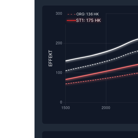
---
ORG:
136
HK
━━━
ST1
:
175
HK