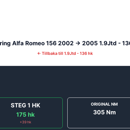
ring
Alfa Romeo
156
2002 -> 2005
1.9Jtd - 13
←
Tillbaka till
1.9Jtd - 136 hk
ORIGINAL NM
STEG 1
HK
305
Nm
175
hk
+
39
hk