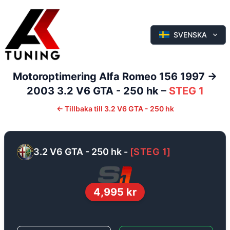
SVENSKA
Motoroptimering
Alfa Romeo
156
1997 ->
2003
3.2 V6 GTA - 250 hk
–
STEG 1
←
Tillbaka till
3.2 V6 GTA - 250 hk
3.2 V6 GTA - 250 hk
-
[
STEG 1
]
4,995
kr