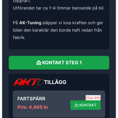
toppfart.
Utförandet tar ca 1–4 timmar beroende på bil.
På
AK-Tuning
släpper vi loss kraften och ger
bilen den karaktär den borde haft redan från
fabrik.
📩
KONTAKT
STEG 1
TILLÄGG
Visa info
FARTSPÄRR
📩
KONTAKT
Pris
:
4,495
kr