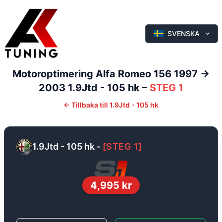
SVENSKA
Motoroptimering
Alfa Romeo
156
1997 ->
2003
1.9Jtd - 105 hk
–
STEG 1
←
Tillbaka till
1.9Jtd - 105 hk
1.9Jtd - 105 hk
-
[
STEG 1
]
4,995
kr