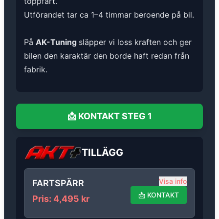
toppfart.
Utförandet tar ca 1–4 timmar beroende på bil.
På
AK-Tuning
släpper vi loss kraften och ger
bilen den karaktär den borde haft redan från
fabrik.
📩
KONTAKT
STEG 1
TILLÄGG
Visa info
FARTSPÄRR
📩
KONTAKT
Pris
:
4,495
kr