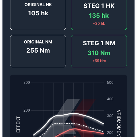
ORIGINAL HK
STEG 1
HK
105
hk
135
hk
+
30
hk
ORIGINAL NM
STEG 1
NM
255
Nm
310
Nm
+
55
Nm