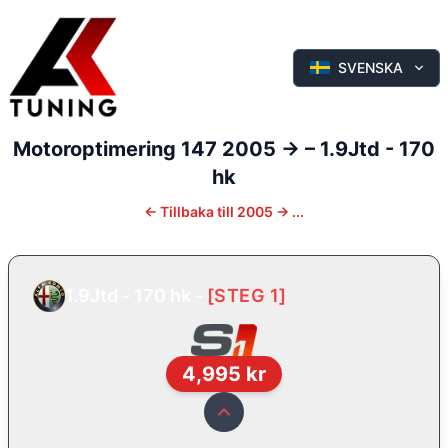
SVENSKA
Motoroptimering
147
2005 ->
–
1.9Jtd - 170
hk
←
Tillbaka till
2005 -> ...
1.9Jtd - 170 hk
-
[
STEG 1
]
4,995
kr