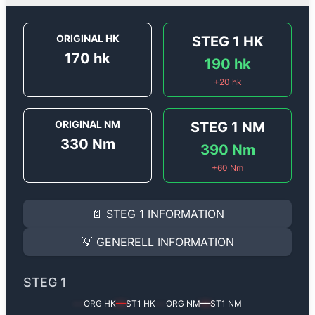
ORIGINAL HK
STEG 1
HK
170
hk
190
hk
+
20
hk
ORIGINAL NM
STEG 1
NM
330
Nm
390
Nm
+
60
Nm
STEG 1
INFORMATION
📄
STEG 1
INFORMATION
Steg 1
motoroptimering för
Alfa Romeo 147 1.9Jtd - 1
Effekten ökar från
170 hk
till
190 hk
och vridmomente
💡
GENERELL INFORMATION
(+20 hk & +60 Nm).
GENERELL INFORMATION
✅ All mjukvara är skräddarsydd för din bil
STEG 1
Ger mer effekt, högre vridmoment, lägre bränsleförbru
✅ Felsökning inann samt efter optimering
ORG HK
ST1
HK
ORG NM
ST1
NM
--
━━
--
━━
Med vår
Steg 1
mjukvara justerar vi ett antal parametr