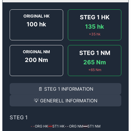
ORIGINAL HK
STEG 1
HK
100
hk
135
hk
+
35
hk
ORIGINAL NM
STEG 1
NM
200
Nm
265
Nm
+
65
Nm
STEG 1
INFORMATION
📄
STEG 1
INFORMATION
Steg 1
motoroptimering för
Alfa Romeo 147 1.9Jtd - 1
Effekten ökar från
100 hk
till
135 hk
och vridmomente
💡
GENERELL INFORMATION
(+35 hk & +65 Nm).
GENERELL INFORMATION
✅ All mjukvara är skräddarsydd för din bil
STEG 1
Ger mer effekt, högre vridmoment, lägre bränsleförbru
✅ Felsökning inann samt efter optimering
ORG HK
ST1
HK
ORG NM
ST1
NM
--
━━
--
━━
Med vår
Steg 1
mjukvara justerar vi ett antal parametr