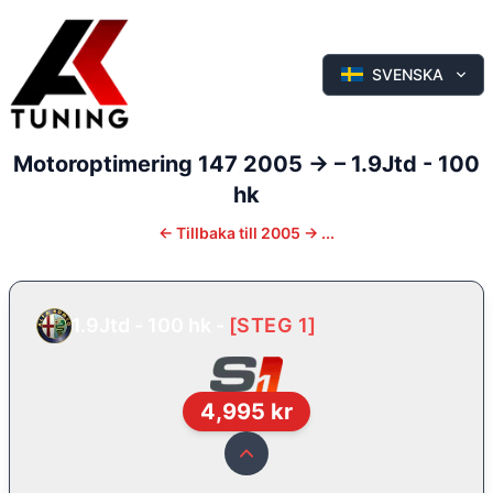
SVENSKA
Motoroptimering
147
2005 ->
–
1.9Jtd - 100
hk
←
Tillbaka till
2005 -> ...
1.9Jtd - 100 hk
-
[
STEG 1
]
4,995
kr