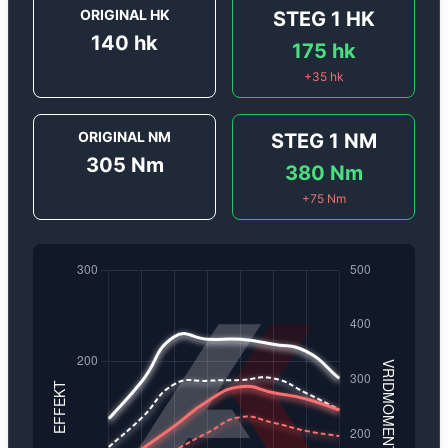
ORIGINAL HK
STEG 1
HK
140
hk
175
hk
+
35
hk
ORIGINAL NM
STEG 1
NM
305
Nm
380
Nm
+
75
Nm