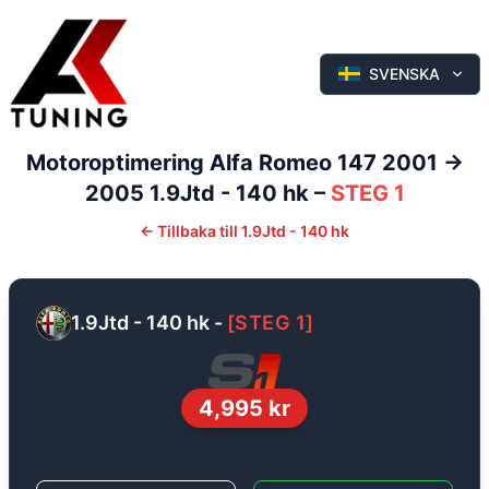
SVENSKA
Motoroptimering
Alfa Romeo
147
2001 ->
2005
1.9Jtd - 140 hk
–
STEG 1
←
Tillbaka till
1.9Jtd - 140 hk
1.9Jtd - 140 hk
-
[
STEG 1
]
4,995
kr