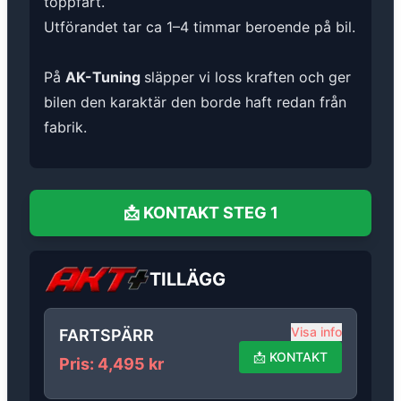
toppfart.
Utförandet tar ca 1–4 timmar beroende på bil.
På
AK-Tuning
släpper vi loss kraften och ger
bilen den karaktär den borde haft redan från
fabrik.
📩
KONTAKT
STEG 1
TILLÄGG
Visa info
FARTSPÄRR
📩
KONTAKT
Pris
:
4,495
kr